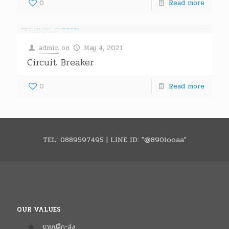
0
Read more
admin
on
May 4, 2021
Circuit Breaker
0
Read more
TEL: 0889597495 | LINE ID: "@890looaa"
OUR VALUES
ขายปลีก-ส่ง