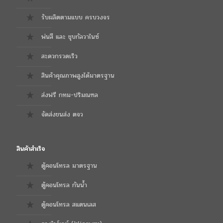
รับผลิตตามแบบ ครบวงจร
พ่นสี และ ชุบกัลวาไนซ์
สะดวกรวดเร็ว
สินค้าคุณภาพสูงได้มาตรฐาน
ส่งฟรี กทม-ปริมณฑล
จัดส่งขนส่ง ตจว
สินค้าสำเร็จ
ตู้คอนโทรล มาตรฐาน
ตู้คอนโทรล กันน้ำ
ตู้คอนโทรล สแตนเลส