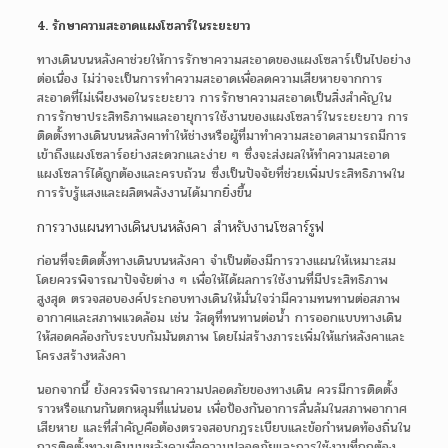
4. รักษาความสะอาดแผงโซลาร์ในระยะยาว
ทางเดินบนหลังคาช่วยให้การรักษาความสะอาดของแผงโซลาร์เป็นไปอย่าง
ต่อเนื่อง ไม่ว่าจะเป็นการทำความสะอาดเพื่อลดความเสียหายจากการ
สะอาดที่ไม่เพียงพอในระยะยาว การรักษาความสะอาดเป็นสิ่งสำคัญใน
การรักษาประสิทธิภาพและอายุการใช้งานของแผงโซลาร์ในระยะยาว การ
ติดตั้งทางเดินบนหลังคาทำให้ช่างหรือผู้ที่มาทำความสะอาดสามารถมีการ
เข้าถึงแผงโซลาร์อย่างสะดวกและง่าย ๆ ซึ่งจะส่งผลให้ทำความสะอาด
แผงโซลาร์ได้ถูกต้องและครบถ้วน ซึ่งเป็นปัจจัยที่ช่วยเพิ่มประสิทธิภาพใน
การรับรู้แสงและผลิตพลังงานได้มากยิ่งขึ้น
การวางแผนทางเดินบนหลังคา สำหรับงานโซลาร์รูฟ
ก่อนที่จะติดตั้งทางเดินบนหลังคา จำเป็นต้องมีการวางแผนให้เหมาะสม
โดยควรพิจารณาปัจจัยต่าง ๆ เพื่อให้ได้ผลการใช้งานที่มีประสิทธิภาพ
สูงสุด ตรวจสอบองค์ประกอบทางเดินให้มั่นใจว่ามีความทนทานต่อสภาพ
อากาศและสภาพแวดล้อม เช่น วัสดุที่ทนทานต่อน้ำ การออกแบบทางเดิน
ให้สอดคล้องกับระบบกัมมันตภาพ โดยไม่สร้างภาระเพิ่มให้แก่หลังคาและ
โครงสร้างหลังคา
นอกจากนี้ ยังควรพิจารณาความปลอดภัยของทางเดิน ควรมีการติดตั้ง
ราวหรือแกนกันตกหลุมที่แน่นอน เพื่อป้องกันอาการลื่นล้มในสภาพอากาศ
เสียหาย และที่สำคัญคือต้องตรวจสอบกฎระเบียบและข้อกำหนดท้องถิ่นใน
การติดตั้งทางเดินบนหลังคาเพื่อความปลอดภัยและการใช้งานที่ถูกต้อง