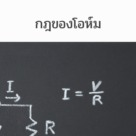
กฎของโอห์ม