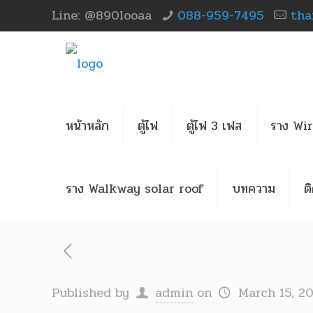
Line: @890looaa
088-959-7495
tha
หน้าหลัก
ตู้ไฟ
ตู้ไฟ 3 เฟส
ราง Wi
ราง Walkway solar roof
บทความ
ต
Published by
admin
on
March 15, 2