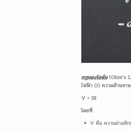
กฎของโอห์ม
(Ohm’s Law
ไฟฟ้า (I) ความต้านทาน
V = IR
โดยที่:
V คือ ความต่างศักย